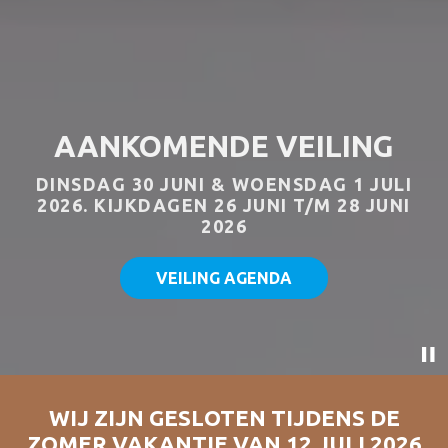
AANKOMENDE VEILING
DINSDAG 30 JUNI & WOENSDAG 1 JULI
Blijf op de hoogte en meld u aan voor de
2026. KIJKDAGEN 26 JUNI T/M 28 JUNI
2026
nieuwsbrief
VEILING AGENDA
NIEUWSBRIEF
WIJ ZIJN GESLOTEN TIJDENS DE
ZOMER VAKANTIE VAN 12 JULI 2026