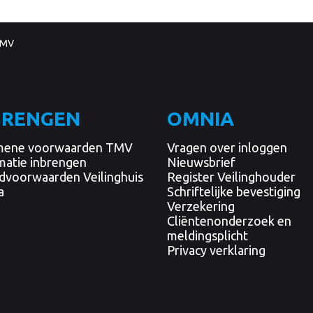
TMV
BRENGEN
OMNIA
mene voorwaarden TMV
Vragen over inloggen
matie inbrengen
Nieuwsbrief
dvoorwaarden Veilinghuis
Register Veilinghouder
a
Schriftelijke bevestiging
Verzekering
Cliëntenonderzoek en
meldingsplicht
Privacy verklaring