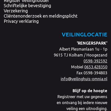
Register Veilinghouder
Schriftelijke bevestiging
Verzekering
Cliëntenonderzoek en meldingsplicht
Privacy verklaring
VEILINGLOCATIE
'RENGERSPARK'
Albert Plesmanlaan 1u - 1p
9615 TJ Kolham / Hoogezand
0598-392592
Mobiel
0653.428350
Fax 0598-394803
info@veilinghuis-omnia.nl
Blijf op de hoogte
Registreer met uw gegevens
en ontvang bij iedere nieuwe
veiling een uitnodiging.