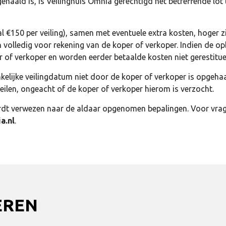
aald is, is Veilinghuis Omnia gerechtigd het betreffende lot t
al €150 per veiling), samen met eventuele extra kosten, hoger 
en volledig voor rekening van de koper of verkoper. Indien de 
er of verkoper en worden eerder betaalde kosten niet gerestitue
lijke veilingdatum niet door de koper of verkoper is opgehaal
eilen, ongeacht of de koper of verkoper hierom is verzocht.
t verwezen naar de aldaar opgenomen bepalingen. Voor vragen
a.nl
.
EREN